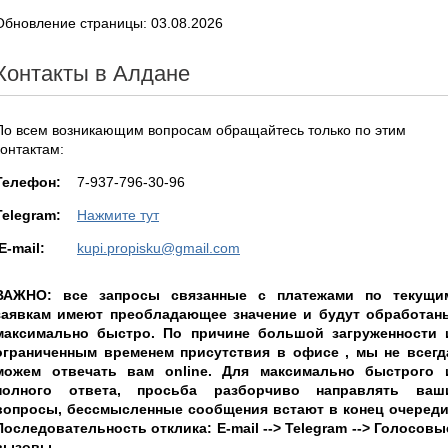
Обновление страницы: 03.08.2026
Контакты в Алдане
По всем возникающим вопросам обращайтесь только по этим
контактам:
Teлефон:
7-937-796-30-96
Telegram:
Нажмите тут
E-mail:
kupi.propisku@gmail.com
ВАЖНО: все запросы связанные с платежами по текущи
заявкам имеют преобладающее значение и будут обработан
максимально быстро. По причине большой загруженности 
ограниченным временем присутствия в офисе , мы не всегд
можем отвечать вам online. Для максимально быстрого 
полного ответа, просьба разборчиво направлять ваш
вопросы, бессмысленные сообщения встают в конец очереди
Последовательность отклика: E-mail --> Telegram --> Голосовы
вызовы